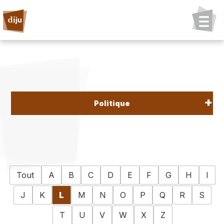
Politique
Tout
A
B
C
D
E
F
G
H
I
J
K
L
M
N
O
P
Q
R
S
T
U
V
W
X
Z