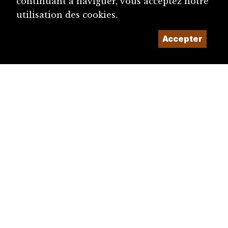
continuant à naviguer, vous acceptez notre
utilisation des cookies.
Accepter
diju@diju.ch
Proposer une notice
Un projet de la