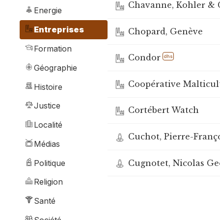
Chavanne, Kohler & C
Energie
Entreprises
Chopard, Genève
Formation
Condor
dhs
Géographie
Coopérative Malticul
Histoire
Justice
Cortébert Watch
Localité
Cuchot, Pierre-Franço
Médias
Cugnotet, Nicolas Geo
Politique
Religion
Santé