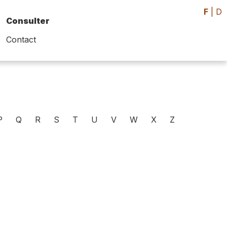
F
|
D
Consulter
Contact
P
Q
R
S
T
U
V
W
X
Z