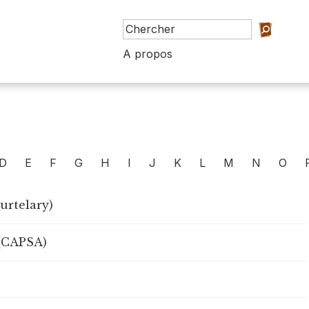
A propos
D
E
F
G
H
I
J
K
L
M
N
O
urtelary)
 (CAPSA)