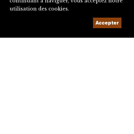
continuant à naviguer, vous acceptez notre
utilisation des cookies.
Accepter
diju@diju.ch
Proposer une notice
Un projet de la