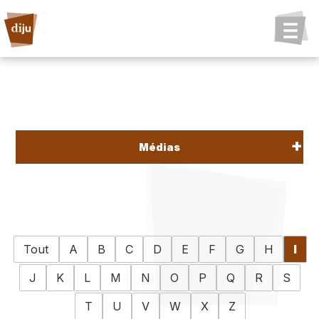
Médias
Tout
A
B
C
D
E
F
G
H
I
J
K
L
M
N
O
P
Q
R
S
T
U
V
W
X
Z