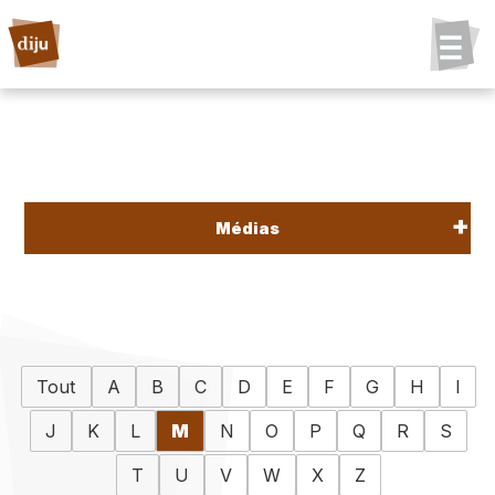
Médias
Tout
A
B
C
D
E
F
G
H
I
J
K
L
M
N
O
P
Q
R
S
T
U
V
W
X
Z