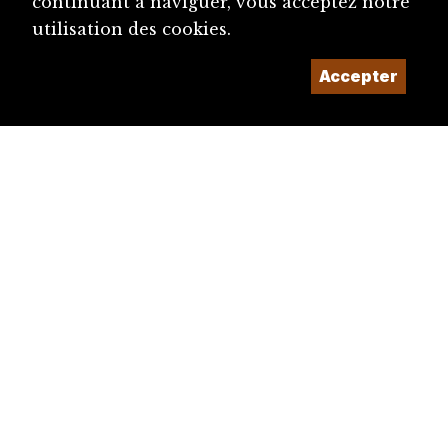
continuant à naviguer, vous acceptez notre
utilisation des cookies.
Accepter
diju@diju.ch
Proposer une notice
Un projet de la