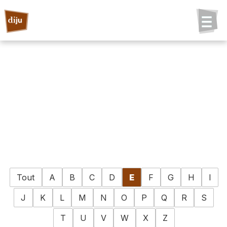
Tout
A
B
C
D
E
F
G
H
I
J
K
L
M
N
O
P
Q
R
S
T
U
V
W
X
Z