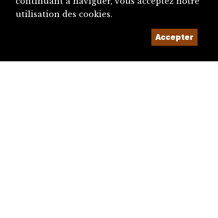
continuant à naviguer, vous acceptez notre
utilisation des cookies.
Accepter
diju@diju.ch
Proposer une notice
Un projet de la