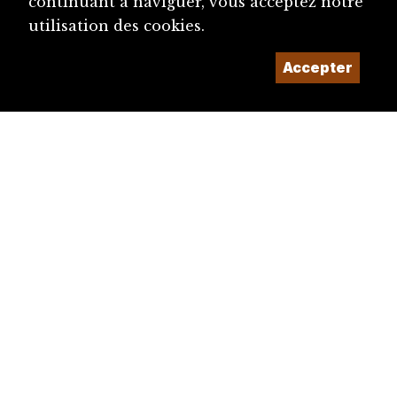
continuant à naviguer, vous acceptez notre
utilisation des cookies.
Accepter
diju@diju.ch
Proposer une notice
Un projet de la