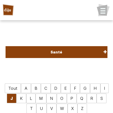
Santé
Tout
A
B
C
D
E
F
G
H
I
J
K
L
M
N
O
P
Q
R
S
T
U
V
W
X
Z