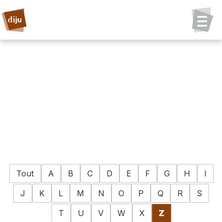
Tout
A
B
C
D
E
F
G
H
I
J
K
L
M
N
O
P
Q
R
S
T
U
V
W
X
Z