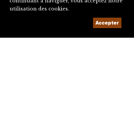
continuant à naviguer, vous acceptez notre
utilisation des cookies.
Accepter
diju@diju.ch
Proposer une notice
Un projet de la