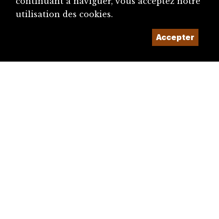
continuant à naviguer, vous acceptez notre
utilisation des cookies.
Accepter
diju@diju.ch
Proposer une notice
Un projet de la