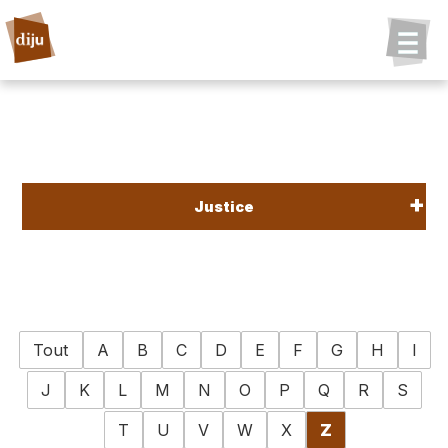
Justice
Tout
A
B
C
D
E
F
G
H
I
J
K
L
M
N
O
P
Q
R
S
T
U
V
W
X
Z