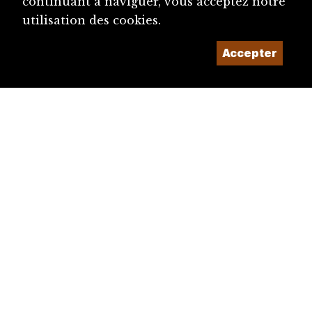
continuant à naviguer, vous acceptez notre
utilisation des cookies.
Accepter
diju@diju.ch
Proposer une notice
Un projet de la