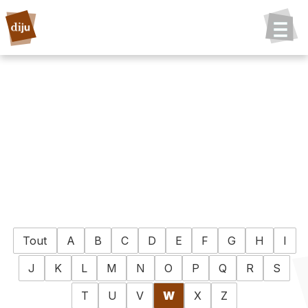
Tout
A
B
C
D
E
F
G
H
I
J
K
L
M
N
O
P
Q
R
S
T
U
V
W
X
Z