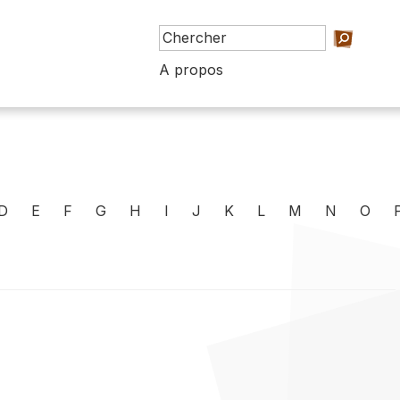
A propos
D
E
F
G
H
I
J
K
L
M
N
O