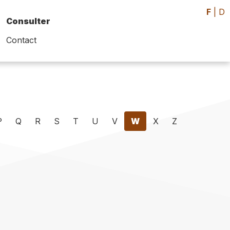
F
|
D
Consulter
Contact
P
Q
R
S
T
U
V
W
X
Z