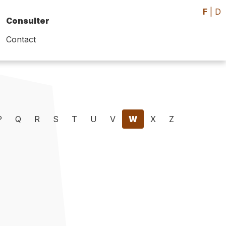
F
|
D
Consulter
Contact
P
Q
R
S
T
U
V
W
X
Z