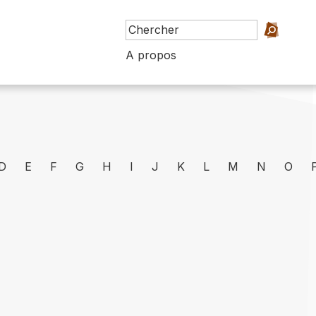
A propos
D
E
F
G
H
I
J
K
L
M
N
O