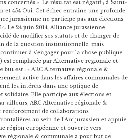
ns concernés ». Le résultat est négatif ; à Saint-
n et 454 Oui. Cet échec entraîne une profonde
nce jurassienne ne participe pas aux élections
4. Le 24 juin 2014, Alliance jurassienne
idé de modifier ses statuts et de changer de
in de la question institutionnelle, mais
 continuer à s’engager pour la chose publique.
) est remplacée par Alternative régionale et
 but est : « ARC Alternative régionale &
èrement active dans les affaires communales de
fend les intérêts dans une optique de
solidaire. Elle participe aux élections et
r ailleurs, ARC Alternative régionale &
 renforcement de collaborations
rontalières au sein de l'Arc jurassien et appuie
ue région européenne et ouverte vers
tive régionale & communale a pour but de