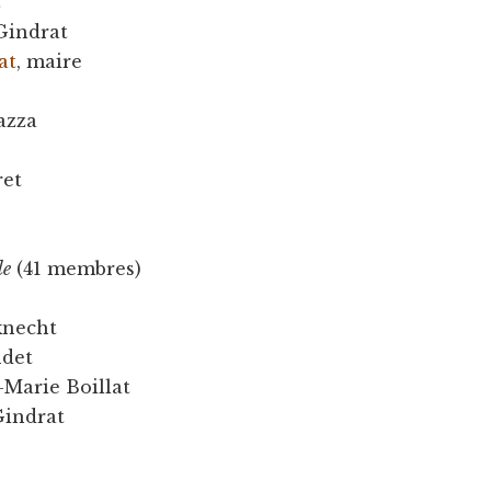
z
Gindrat
at
, maire
azza
ret
le
(41 membres)
knecht
ndet
-Marie Boillat
Gindrat
e