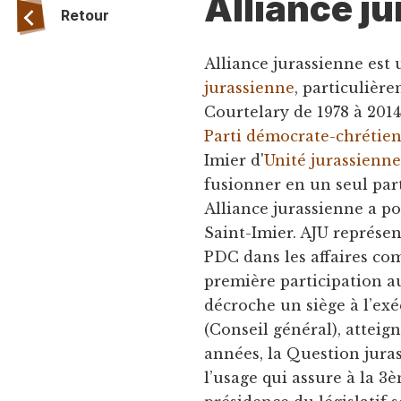
Alliance j
Retour
Alliance jurassienne est 
jurassienne
, particulière
Courtelary de 1978 à 2014
Parti démocrate-chrétie
Imier d'
Unité jurassienn
fusionner en un seul parti
Alliance jurassienne a po
Saint-Imier. AJU représen
PDC dans les affaires co
première participation a
décroche un siège à l’exéc
(Conseil général), atteig
années, la Question jura
l’usage qui assure à la 3