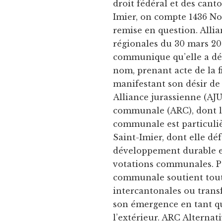
droit fédéral et des canto
Imier, on compte 1436 No
remise en question. Allia
régionales du 30 mars 201
communique qu’elle a déc
nom, prenant acte de la f
manifestant son désir de
Alliance jurassienne (AJU
communale (ARC), dont le
communale est particuli
Saint-Imier, dont elle dé
développement durable et 
votations communales. Pa
communale soutient tout
intercantonales ou transf
son émergence en tant q
l’extérieur. ARC Alterna