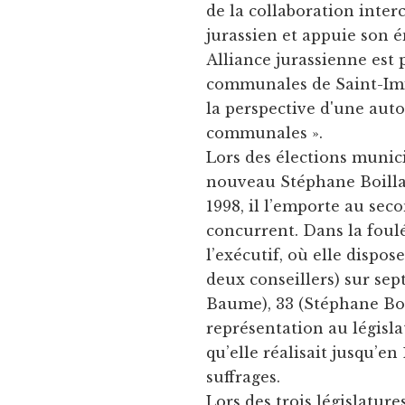
de la collaboration inter
jurassien et appuie son 
Alliance jurassienne est 
communales de Saint-Imier
la perspective d'une auto
communales ».
Lors des élections munici
nouveau Stéphane Boilla
1998, il l’emporte au sec
concurrent. Dans la foul
l’exécutif, où elle dispos
deux conseillers) sur sep
Baume), 33 (Stéphane Boil
représentation au législa
qu’elle réalisait jusqu’en
suffrages.
Lors des trois législatur