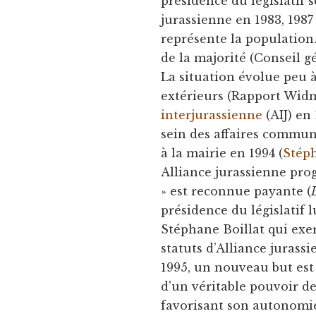
présidence du législatif 
jurassienne en 1983, 1987 
représente la population
de la majorité (Conseil gé
La situation évolue peu à
extérieurs (Rapport Widm
interjurassienne
(AIJ) en
sein des affaires commun
à la mairie en 1994 (
Stéph
Alliance jurassienne prog
» est reconnue payante (
présidence du législatif l
Stéphane Boillat qui exe
statuts d’Alliance jurass
1995, un nouveau but est a
d'un véritable pouvoir d
favorisant son autonomie.