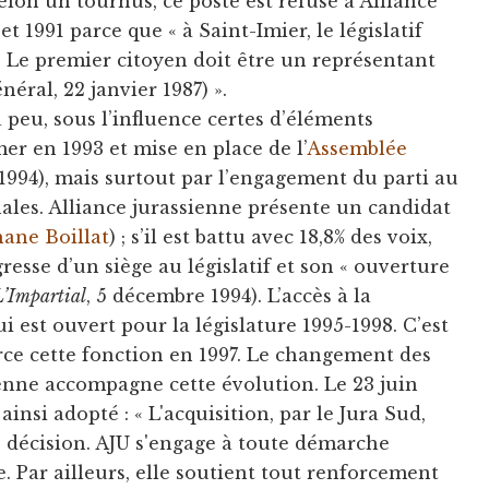
selon un tournus, ce poste est refusé à Alliance
et 1991 parce que « à Saint-Imier, le législatif
. Le premier citoyen doit être un représentant
néral, 22 janvier 1987) ».
 peu, sous l’influence certes d’éléments
er en 1993 et mise en place de l’
Assemblée
 1994), mais surtout par l’engagement du parti au
ales. Alliance jurassienne présente un candidat
ane Boillat
) ; s’il est battu avec 18,8% des voix,
resse d’un siège au législatif et son « ouverture
L’Impartial
, 5 décembre 1994). L’accès à la
ui est ouvert pour la législature 1995-1998. C’est
rce cette fonction en 1997. Le changement des
ienne accompagne cette évolution. Le 23 juin
insi adopté : « L'acquisition, par le Jura Sud,
e décision. AJU s'engage à toute démarche
 Par ailleurs, elle soutient tout renforcement