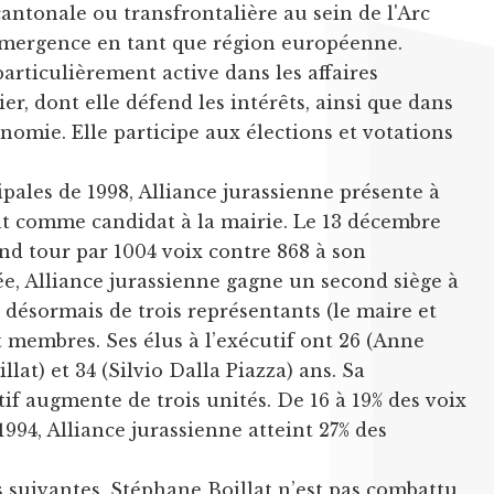
cantonale ou transfrontalière au sein de l'Arc
émergence en tant que région européenne.
particulièrement active dans les affaires
, dont elle défend les intérêts, ainsi que dans
nomie. Elle participe aux élections et votations
pales de 1998, Alliance jurassienne présente à
t comme candidat à la mairie. Le 13 décembre
ond tour par 1004 voix contre 868 à son
ée, Alliance jurassienne gagne un second siège à
e désormais de trois représentants (le maire et
t membres. Ses élus à l’exécutif ont 26 (Anne
lat) et 34 (Silvio Dalla Piazza) ans. Sa
tif augmente de trois unités. De 16 à 19% des voix
 1994, Alliance jurassienne atteint 27% des
es suivantes, Stéphane Boillat n’est pas combattu