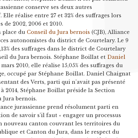
urassienne conserve ses deux autres
. Elle réalise entre 27 et 32% des suffrages lors
 de 2002, 2006 et 2010.
n place du
Conseil du Jura bernois
(CJB), Alliance
rces autonomistes du district de Courtelary. Le 9
1,13% des suffrages dans le district de Courtelary
seil du Jura bernois. Stéphane Boillat et
Daniel
 mars 2010, elle réalise 15,05% des suffrages du
iège, occupé par Stéphane Boillat. Daniel Chaignat
sentant des Verts, parti qui n’avait pas présenté
 à 2014, Stéphane Boillat préside la Section
 Jura bernois.
iance jurassienne prend résolument parti en
tion de savoir s’il faut « engager un processus
un nouveau canton couvrant les territoires du
ublique et Canton du Jura, dans le respect du