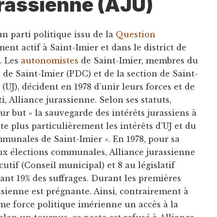
urassienne (AJU)
un parti politique issu de la
Question
ment actif à Saint-Imier et dans le district de
. Les
autonomistes
de Saint-Imier, membres du
n
de Saint-Imier (PDC) et de la section de Saint-
e
(UJ), décident en 1978 d'unir leurs forces et de
, Alliance jurassienne. Selon ses statuts,
ur but « la sauvegarde des intérêts jurassiens à
te plus particulièrement les intérêts d’UJ et du
mmunales de Saint-Imier ». En 1978, pour sa
ux élections communales, Alliance jurassienne
utif (Conseil municipal) et 8 au législatif
nant 19% des suffrages. Durant les premières
ssienne est prégnante. Ainsi, contrairement à
ème force politique imérienne un accès à la