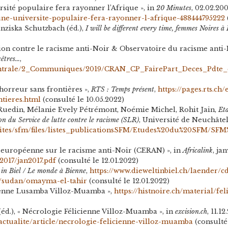
ité populaire fera rayonner l’Afrique », in
20 Minutes
, 02.02.200
une-universite-populaire-fera-rayonner-l-afrique-488444795222
nziska Schutzbach (éd.),
I will be different every time, femmes Noires à
tion contre le racisme anti-Noir & Observatoire du racisme anti-
cêtres…
,
Centrale/2_Communiques/2019/CRAN_CP_FairePart_Deces_Pdte
 horreur sans frontières »,
RTS : Temps présent
,
https://pages.rts.c
tieres.html
(consulté le 10.05.2022)
Ruedin, Mélanie Evely Pétrémont, Noémie Michel, Rohit Jain,
Eta
ion du Service de lutte contre le racisme (SLR)
, Université de Neuchâtel,
e/sites/sfm/files/listes_publicationsSFM/Etudes%20du%20SFM/SF
 européenne sur le racisme anti-Noir (CERAN) », in
Africalink
, ja
/2017/jan2017.pdf
(consulté le 12.01.2022)
 in Biel / Le monde à Bienne
,
https://www.dieweltinbiel.ch/laender/
er/sudan/omayma-el-tahir
(consulté le 12.01.2022)
icienne Lusamba Villoz-Muamba »,
https://histnoire.ch/material/
 (éd.), « Nécrologie Félicienne Villoz-Muamba », in
excision.ch
, 11.12
/actualite/article/necrologie-felicienne-villoz-muamba
(consulté 