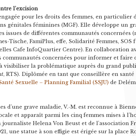
ntre l’excision
engagée pour les droits des femmes, en particulier d
ions génitales féminines (MGF). Elle développe un g
nes issues de différentes communautés concernée
mes-Tische, FamiPlus, effe, Solidarité Femmes, SOS
elles Cafe InfoQuartier Centre). En collaboration av
s communautés concernées pour informer et faire d
à visibiliser la problématique auprès du grand public
nt
, RTS). Diplômée en tant que conseillère en santé s
Santé Sexuelle – Planning Familial (SSJU)
de Delémo
tes d’une grave maladie, V.-M. est reconnue à Bie
locale et apparaît parmi les cinq femmes mises à l’
a journaliste Helena Von Beust et de l’association
021, une statue à son effigie est érigée sur la place