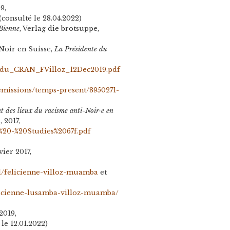
9,
(consulté le 28.04.2022)
 Bienne
, Verlag die brotsuppe,
Noir en Suisse,
La Présidente du
_du_CRAN_FVilloz_12Dec2019.pdf
h/emissions/temps-present/8950271-
t des lieux du racisme anti-Noir·e en
 2017,
M%20-%20Studies%2067f.pdf
nvier 2017,
cd/felicienne-villoz-muamba
et
felicienne-lusamba-villoz-muamba/
.2019,
le 12.01.2022)