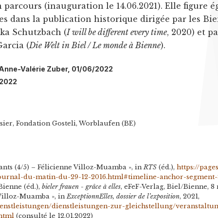
 parcours (inauguration le 14.06.2021). Elle figure 
s dans la publication historique dirigée par les Bi
ska Schutzbach (
I will be different every time
, 2020) et p
arcia (
Die Welt in Biel / Le monde à Bienne
).
: Anne-Valérie Zuber, 01/06/2022
/2022
sier, Fondation Gosteli, Worblaufen (BE)
ants (4/5) – Félicienne Villoz-Muamba », in
RTS
(éd.),
https://page
journal-du-matin-du-29-12-2016.html#timeline-anchor-segment
ienne (éd.),
bieler frauen - grâce à elles
, eFeF-Verlag, Biel/Bienne, 8
 Villoz-Muamba », in
ExceptionnElles, dossier de l’exposition
, 2021,
dienstleistungen/dienstleistungen-zur-gleichstellung/veranstaltu
.html
(consulté le 12.01.2022)