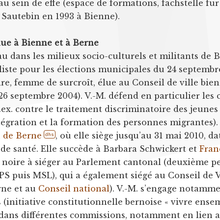
n au sein de effe (espace de formations, fachstelle 
Sautebin en 1993 à Bienne).
ue à Bienne et à Berne
au dans les milieux socio-culturels et militants de B
 liste pour les élections municipales du 24 septembr
e, femme de surcroît, élue au Conseil de ville bienn
26 septembre 2004). V.-M. défend en particulier les c
.ex. contre le traitement discriminatoire des jeune
ntégration et la formation des personnes migrantes).
 de Berne
, où elle siège jusqu’au 31 mai 2010, d
dhs
de santé. Elle succède à Barbara Schwickert et
Fran
 noire à siéger au Parlement cantonal (deuxième pe
PS puis MSL), qui a également siégé au Conseil de 
rne et au
Conseil national
). V.-M. s’engage notamme
(initiative constitutionnelle bernoise « vivre ense
 dans différentes commissions, notamment en lien av