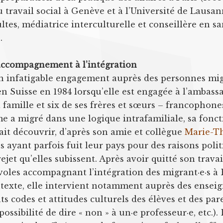
 travail social à Genève et à l’Université de Lausan
ltes, médiatrice interculturelle et conseillère en sa
.
’accompagnement à l’intégration
n infatigable engagement auprès des personnes mig
e en Suisse en 1984 lorsqu’elle est engagée à l’ambas
a famille et six de ses frères et sœurs – francophone
me a migré dans une logique intrafamiliale, sa fonct
fait découvrir, d’après son amie et collègue
Marie-T
 ayant parfois fuit leur pays pour des raisons poli
rejet qu’elles subissent. Après avoir quitté son trava
voles accompagnant l’intégration des migrant·e·s à
texte, elle intervient notamment auprès des enseig
ts codes et attitudes culturels des élèves et des par
mpossibilité de dire « non » à un·e professeur·e, etc.)