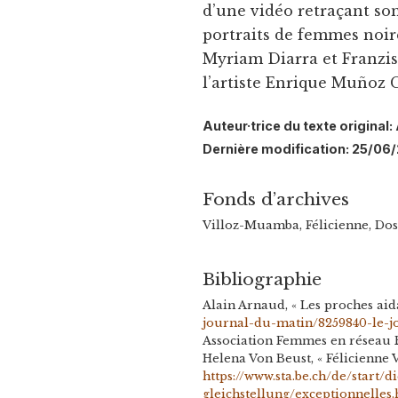
d’une vidéo retraçant son
portraits de femmes noire
Myriam Diarra et Franzi
l’artiste Enrique Muñoz G
Auteur·trice du texte original
Dernière modification: 25/06
Fonds d’archives
Villoz-Muamba, Félicienne, Dos
Bibliographie
Alain Arnaud, « Les proches aid
journal-du-matin/8259840-le-
Association Femmes en réseau B
Helena Von Beust, « Félicienne
https://www.sta.be.ch/de/start/
gleichstellung/exceptionnelles