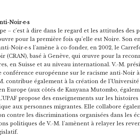
nti-Noir·e·s
pe – c’est à dire dans le regard et les attitudes des
ouvre pour la première fois qu’elle est Noire. Son 
anti-Noir·e·s l’amène à co-fonder, en 2002, le Carref
oir (CRAN), basé à Genève, qui œuvre pour la reco
es, en Suisse et au niveau international. V.-M. pré
e conférence européenne sur le racisme anti-Noir 
-M. contribue également à la création de l’Universit
en Europe (aux côtés de Kanyana Mutombo, égaleme
 L’UPAF propose des enseignements sur les histoires 
ique aux personnes migrantes. Elle collabore égale
ion contre les discriminations organisées dans les éc
ons politiques de V.-M. l’amènent à relayer les rev
islatif.