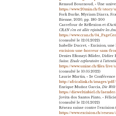
Renaud Bournoud, « Une univers
https://www.20min.ch/fr/story/
Fork Burke, Myriam Diarra, Fra
Bienne, 2020, pp. 180-200
Carrefour de Réflexion et d’Ac
CRAN s’en est allée rejoindre les An
https://www.cran.ch/04_Page
(consulté le 12.01.2022)
Isabelle Ducret, « Excision, une
excision-une-horreur-sans-fron
Denies Efionayi-Mäder, Didier 
Suisse. Etude exploratoire à l’attent
https://www.unine.ch/files/liv
(consulté le 10.05.2022)
Laurie Martin, « 2e Conférence
http://africalink.ch/images/pdf
Enrique Muñoz Garcia,
Die Welt
https://dieweltinbiel.ch/laend
Jovita dos Santos Pinto, « Fél
(consulté le 12.01.2022)
Réseau suisse contre l’excision
https://www.excision.ch/reseau