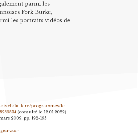
également parmi les
ennoises Fork Burke,
armi les portraits vidéos de
s.rts.ch/la-1ere/programmes/le-
-8259834
(consulté le 12.01.2022)
 mars 2009, pp. 192-195
ngen-zur-