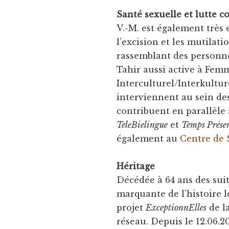
Santé sexuelle et lutte co
V.-M. est également très 
l’excision et les mutilat
rassemblant des person
Tahir aussi active à Fem
Interculturel/Interkultur
interviennent au sein de
contribuent en parallèle 
TeleBielingue
et
Temps Prése
également au
Centre de 
Héritage
Décédée à 64 ans des sui
marquante de l’histoire 
projet
ExceptionnElles
de l
réseau. Depuis le 12.06.2