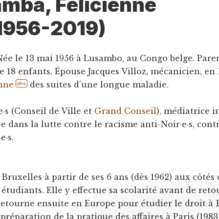
mba, Félicienne
1956-2019)
 Née le 13 mai 1956 à Lusambo, au Congo belge. Pare
e 18 enfants. Épouse Jacques Villoz, mécanicien, en 
nne
des suites d’une longue maladie.
dhs
e·s (Conseil de Ville et
Grand Conseil
), médiatrice i
e dans la lutte contre le racisme anti-Noir·e·s, contr
e·s.
 Bruxelles à partir de ses 6 ans (dès 1962) aux côtés
 étudiants. Elle y effectue sa scolarité avant de re
retourne ensuite en Europe pour étudier le droit à 
préparation de la pratique des affaires à Paris (1983-