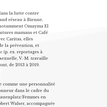
ans la lutte contre
rand réseau à Bienne,
s (notamment Omayma El
 futures mamans et Café
ec Caritas, elles
e la prévention, et
 (p. ex. reportages à
exuelle, V.-M. travaille
nt, de 2013 à 2019.
nne comme une personnalité
honneur dans le cadre du
 Frauenplatz/Femmes en
 Robert Walser, accompagnée