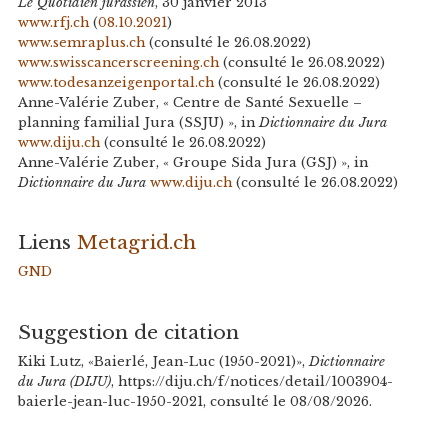
Le Quotidien jurassien
, 30 janvier 2013
www.rfj.ch
(
08.10.2021
)
www.semraplus.ch
(consulté le 26.08.2022)
www.swisscancerscreening.ch
(consulté le 26.08.2022)
www.todesanzeigenportal.ch
(consulté le 26.08.2022)
Anne-Valérie Zuber, « Centre de Santé Sexuelle –
planning familial Jura (SSJU) », in
Dictionnaire du Jura
www.diju.ch
(consulté le 26.08.2022)
Anne-Valérie Zuber, « Groupe Sida Jura (GSJ) », in
Dictionnaire du Jura
www.diju.ch
(consulté le 26.08.2022)
Liens
Metagrid.ch
GND
Suggestion de citation
Kiki Lutz, «Baierlé, Jean-Luc (1950-2021)»,
Dictionnaire
du Jura (DIJU)
, https://diju.ch/f/notices/detail/1003904-
baierle-jean-luc-1950-2021, consulté le 08/08/2026.