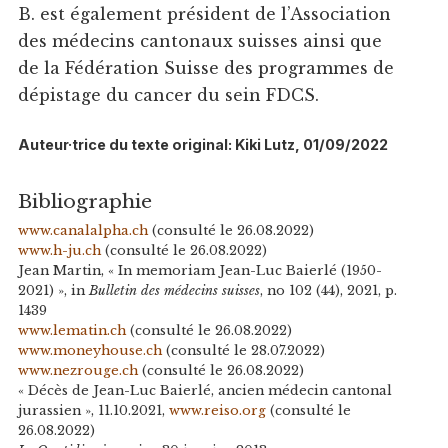
B. est également président de l’Association
des médecins cantonaux suisses ainsi que
de la Fédération Suisse des programmes de
dépistage du cancer du sein FDCS.
Auteur·trice du texte original: Kiki Lutz, 01/09/2022
Bibliographie
www.canalalpha.ch
(consulté le 26.08.2022)
www.h-ju.ch
(consulté le 26.08.2022)
Jean Martin, « In memoriam Jean-Luc Baierlé (1950-
2021) », in
Bulletin des médecins suisses
, no 102 (44), 2021, p.
1439
www.lematin.ch
(consulté le 26.08.2022)
www.moneyhouse.ch
(consulté le 28.07.2022)
www.nezrouge.ch
(consulté le 26.08.2022)
« Décès de Jean-Luc Baierlé, ancien médecin cantonal
jurassien », 11.10.2021,
www.reiso.org
(consulté le
26.08.2022)