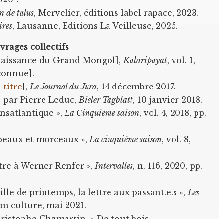
 de talus
, Mervelier, éditions label rapace, 2023.
ires
, Lausanne, Editions La Veilleuse, 2025.
vrages collectifs
naissance du Grand Mongol],
Kalaripayat
, vol. 1,
connue].
 titre
],
Le Journal du Jura
, 14 décembre 2017.
e
par Pierre Leduc,
Bieler Tagblatt
, 10 janvier 2018.
nsatlantique »,
La Cinquième saison
, vol. 4, 2018, pp.
peaux et morceaux »,
La cinquième saison
, vol. 8,
tre à Werner Renfer »,
Intervalles
, n. 116, 2020, pp.
lle de printemps, la lettre aux passant.e.s »,
Les
um culture, mai 2021.
ristophe Chamartin, « De tout bois