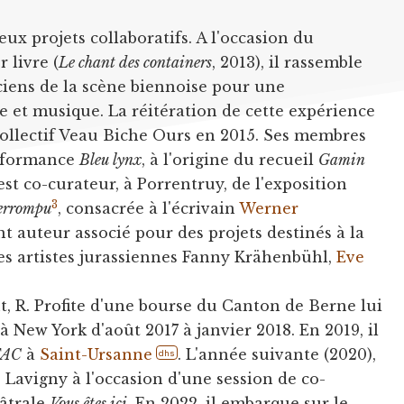
ux projets collaboratifs. A l'occasion du
 livre (
Le chant des containers
, 2013), il rassemble
iens de la scène biennoise pour une
 et musique. La réitération de cette expérience
ollectif Veau Biche Ours en 2015. Ses membres
rformance
Bleu lynx
, à l'origine du recueil
Gamin
est co-curateur, à Porrentruy, de l'exposition
3
terrompu
, consacrée à l'écrivain
Werner
ent auteur associé pour des projets destinés à la
s artistes jurassiennes Fanny Krähenbühl,
Eve
nt, R. Profite d'une bourse du Canton de Berne lui
à New York d'août 2017 à janvier 2018. En 2019, il
FAC
à
Saint-Ursanne
. L'année suivante (2020),
dhs
 Lavigny à l'occasion d'une session de co-
éâtrale
Vous êtes ici
. En 2022, il embarque sur le