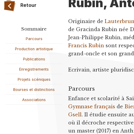
Rubin, Ant
Retour
Originaire de
Lauterbru
Sommaire
de Gracinda Rubin née Da
Jean-Philippe Rubin, méd
Parcours
Francis Rubin
sont respec
Production artistique
grand-oncle et son grand
Publications
Ecrivain, artiste pluridisc
Enregistrements
Projets scéniques
Parcours
Bourses et distinctions
Enfance et scolarité à Sa
Associations
Gymnase français
de
Bie
Gsell
. Il étudie ensuite 
où il décroche respective
un master (2017) en Anthr