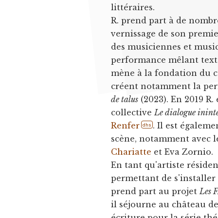
littéraires.
R. prend part à de nombre
vernissage de son premier
des musiciennes et music
performance mêlant texte
mène à la fondation du c
créent notamment la pe
de talus
(2023). En 2019 R. 
collective
Le dialogue inin
Renfer
. Il est égalem
dhs
scène, notamment avec le
Chariatte
et Eva Zornio.
En tant qu'artiste réside
permettant de s'installer 
prend part au projet
Les 
il séjourne au château de
écriture pour la série th