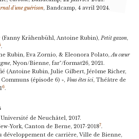
rnal d'une guérison
, Bandcamp, 4 avril 2024.
 (Fanny Krähenbühl, Antoine Rubin),
Petit gazon
,
5
.
ne Rubin, Eva Zornio, & Eleonora Polato,
Au cœur
ragme
, Nyon/Bienne, far°/format26, 2021.
ié (Antoine Rubin, Julie Gilbert, Jérôme Richer,
« Communs (épisode 6) »,
Vous êtes ici
, Théâtre de
6
21
.
s
Université de Neuchâtel, 2017.
7
New-York, Canton de Berne, 2017-2018
.
 développement de carrière, Ville de Bienne,