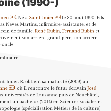
oine (1990-)
nnen
. Né à
Saint-Imier
le 30 août 1990. Fils
dhs
dhs
s Neves Martins, infirmière-assistante, et de
ecin de famille.
René Rubin
,
Fernand Rubin
et
tivement son arrière-grand-père, son arrière-
-oncle.
iplinaire.
int-Imier. R. obtient sa maturité (2009) au
nne
, où il rencontre le futur écrivain
José
dhs
aux universités de Lausanne puis de Neuchâtel,
ment un bachelor (2014) en Sciences sociales et
opologie (spécialisation Métiers de la culture).