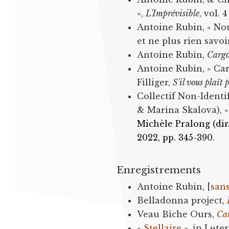
»,
L'Imprévisible
, vol. 
Antoine Rubin, « No
et ne plus rien savoi
Antoine Rubin,
Carg
Antoine Rubin, « Car
Filliger,
S'il vous plaît 
Collectif Non-Identif
& Marina Skalova), 
Michèle Pralong (dir
2022, pp. 345-390.
Enregistrements
Antoine Rubin, [
sans
Belladonna project,
Veau Biche Ours,
Ca
«
Stellaire
», in Lʉte