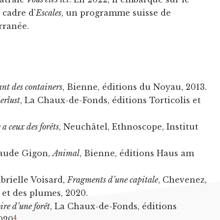
 cadre d'
Escales
, un programme suisse de
rranée.
ant des containers
, Bienne, éditions du Noyau, 2013.
rlust
, La Chaux-de-Fonds, éditions Torticolis et
y a ceux des forêts
, Neuchâtel, Ethnoscope, Institut
laude Gigon,
Animal
, Bienne, éditions Haus am
brielle Voisard,
Fragments d’une capitale
, Chevenez,
et des plumes, 2020.
re d’une forêt
, La Chaux-de-Fonds, éditions
4
2020
.