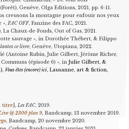
4 (Forêt), Genève, Olga Editions, 2021, pp. 6-11.
us creusons la montagne pour enfouir nos yeux
r »,
FAC OFF
, Fanzine des FAC, 2021.
o
, La Chaux-de-Fonds, Out of Gas, 2021.
otte sauvage », in Dorothée Thébert, & Filippo
plantez ce livre
, Genève, Utopiana, 2022.
ié (Antoine Rubin, Julie Gilbert, Jérôme Richer,
« Communs (épisode 6) », in
Julie Gilbert, &
.),
Vous êtes (encore) ici
, Lausanne, art & fiction,
 titre
],
Les FAC
, 2019.
Live @ 2300 plan 9
, Bandcamp, 13 novembre 2019.
rgo
, Bandcamp, 20 novembre 2020.
rne,
Carbone
, Bandcamp, 22 janvier 2021.