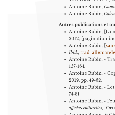
Antoine Rubin,
Gamin
Antoine Rubin,
Calca
Autres publications et ou
Antoine Rubin, [La 
2012, [pagination in
Antoine Rubin, [
sans
Ibid.
,
trad. allemand
Antoine Rubin, « Tra
157-164.
Antoine Rubin, « Co
2019, pp. 49-62.
Antoine Rubin, « Let
74-81.
Antoine Rubin, « Feui
affiches culturelles
, fOr
Antoine Rubin, & Ch