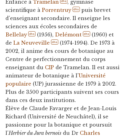
Enfance à
Tramelan
, gymnase
dhs
scientifique à
Porrentruy
puis brevet
dhs
d'enseignant secondaire. Il enseigne les
sciences aux écoles secondaires de
Bellelay
(1956),
Delémont
(1960) et
dhs
dhs
de
La Neuveville
(1974-1994). De 1973 à
dhs
2002, il anime des cours de botanique au
Centre de perfectionnement du corps
enseignant du
CIP
de Tramelan. Il est aussi
animateur de botanique à l'
Université
populaire
(UP) jurassienne de 1979 à 2002.
Plus de 3500 participants suivent ses cours
dans ces deux institutions.
Élève de Claude Favarger et de Jean-Louis
Richard (Université de Neuchâtel), il se
passionne pour la botanique et poursuit
l'
Herbier du Jura bernois
du Dr
Charles