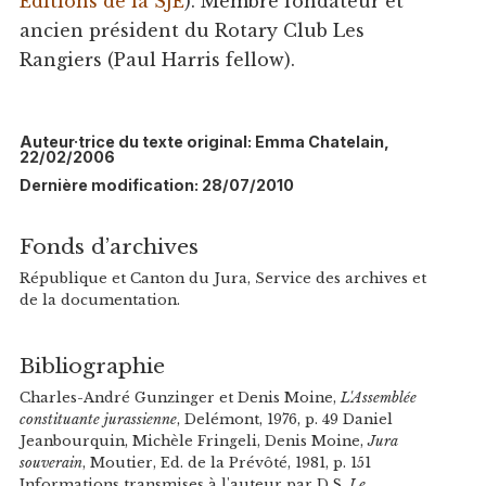
Editions de la SJE
). Membre fondateur et
ancien président du Rotary Club Les
Rangiers (Paul Harris fellow).
Auteur·trice du texte original: Emma Chatelain,
22/02/2006
Dernière modification: 28/07/2010
Fonds d’archives
République et Canton du Jura, Service des archives et
de la documentation.
Bibliographie
Charles-André Gunzinger et Denis Moine,
L'Assemblée
constituante jurassienne
, Delémont, 1976, p. 49 Daniel
Jeanbourquin, Michèle Fringeli, Denis Moine,
Jura
souverain
, Moutier, Ed. de la Prévôté, 1981, p. 151
Informations transmises à l'auteur par D.S.
Le