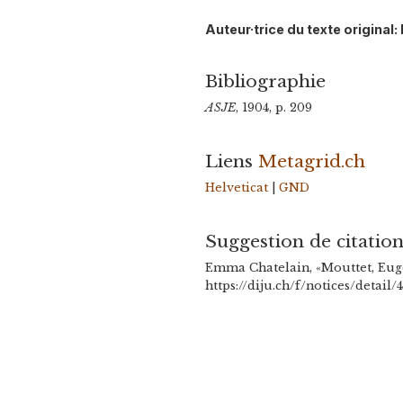
Auteur·trice du texte origina
Bibliographie
ASJE
, 1904, p. 209
Liens
Metagrid.ch
Helveticat
|
GND
Suggestion de citatio
Emma Chatelain, «Mouttet, Eugè
https://diju.ch/f/notices/detail