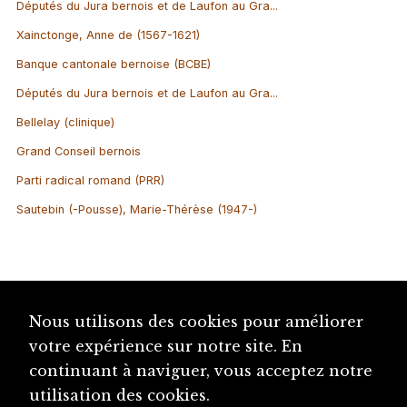
Députés du Jura bernois et de Laufon au Gra...
Xainctonge, Anne de (1567-1621)
Banque cantonale bernoise (BCBE)
Députés du Jura bernois et de Laufon au Gra...
Bellelay (clinique)
Grand Conseil bernois
Parti radical romand (PRR)
Sautebin (-Pousse), Marie-Thérèse (1947-)
Nous utilisons des cookies pour améliorer
votre expérience sur notre site. En
continuant à naviguer, vous acceptez notre
utilisation des cookies.