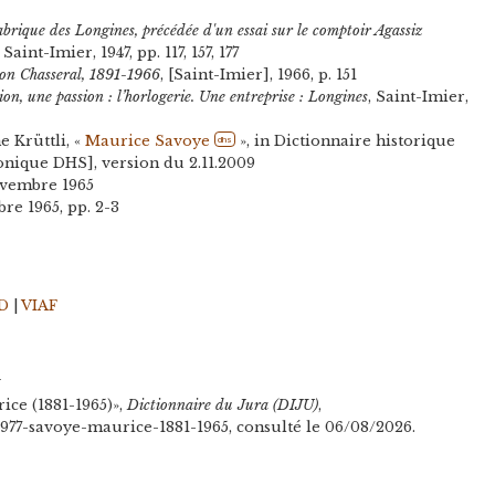
fabrique des Longines, précédée d'un essai sur le comptoir Agassiz
int-Imier, 1947, pp. 117, 157, 177
ion Chasseral, 1891-1966
, [Saint-Imier], 1966, p. 151
on, une passion : l’horlogerie. Une entreprise : Longines
, Saint-Imier,
 Krüttli, «
Maurice Savoye
», in Dictionnaire historique
dhs
ronique DHS], version du 2.11.2009
novembre 1965
bre 1965, pp. 2-3
D
|
VIAF
n
ce (1881-1965)»,
Dictionnaire du Jura (DIJU)
,
/4977-savoye-maurice-1881-1965, consulté le 06/08/2026.