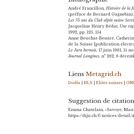
André Francillon,
Histoire de la 
(préface de Bernard Gagnebin), Sa
Les 75 ans du Club alpin suisse Sect
Jacqueline Henry Bédat,
Une régi
1992, pp. 125, 154
Anne Beuchat-Bessire, Catherine
de la Suisse [publication élect
Le Jura bernois
, 17 juin 1961, 15 
Journal Longines
, n° 262, 6 décem
Liens
Metagrid.ch
Dodis
|
HLS
|
Elites suisses
|
GN
Suggestion de citatio
Emma Chatelain, «Savoye, Mauri
https://diju.ch/f/notices/detail