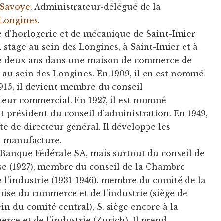
 Savoye
. Administrateur-délégué de la
Longines
.
le d'horlogerie et de mécanique de Saint-Imier
n stage au sein des Longines, à Saint-Imier et à
uite deux ans dans une maison de commerce de
e au sein des Longines. En 1909, il en est nommé
915, il devient membre du conseil
cteur commercial. En 1927, il est nommé
t président du conseil d'administration. En 1949,
e de directeur général. Il développe les
la manufacture.
Banque Fédérale SA, mais surtout du conseil de
se (1927), membre du conseil de la Chambre
 l'industrie (1931-1946), membre du comité de la
se du commerce et de l'industrie (siège de
n du comité central), S. siège encore à la
ce et de l'industrie (Zurich). Il prend