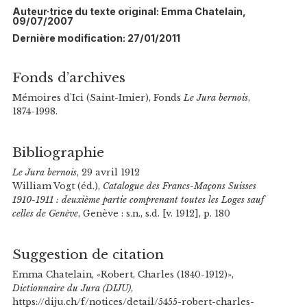
Auteur·trice du texte original: Emma Chatelain,
09/07/2007
Dernière modification: 27/01/2011
Fonds d’archives
Mémoires d'Ici (Saint-Imier), Fonds
Le Jura bernois
,
1874-1998.
Bibliographie
Le Jura bernois
, 29 avril 1912
William Vogt (éd.),
Catalogue des Francs-Maçons Suisses
1910-1911 : deuxième partie comprenant toutes les Loges sauf
celles de Genève
, Genève : s.n., s.d. [v. 1912], p. 180
Suggestion de citation
Emma Chatelain, «Robert, Charles (1840-1912)»,
Dictionnaire du Jura (DIJU)
,
https://diju.ch/f/notices/detail/5455-robert-charles-