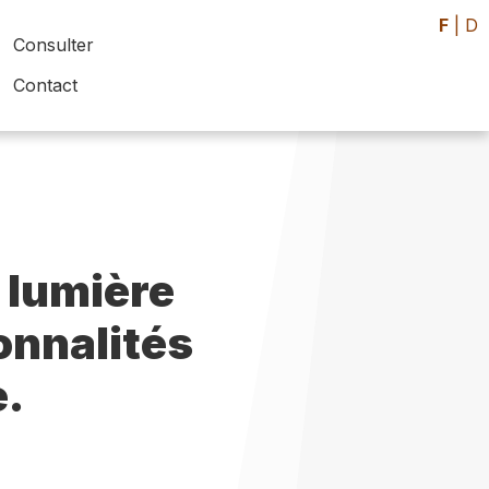
F
|
D
Consulter
Contact
 lumière
sonnalités
e.