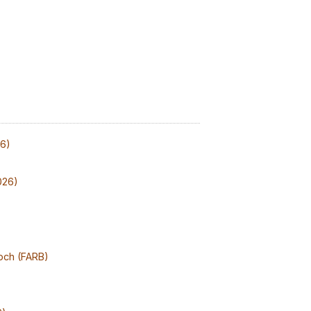
26)
026)
och (FARB)