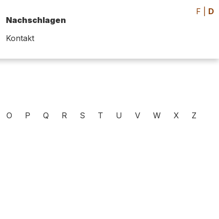
F
|
D
Nachschlagen
Kontakt
O
P
Q
R
S
T
U
V
W
X
Z