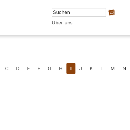
Über uns
C
D
E
F
G
H
I
J
K
L
M
N