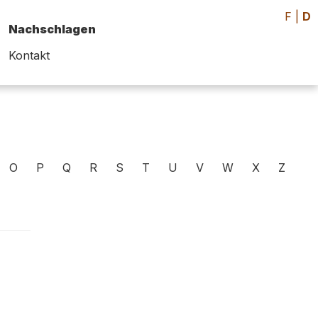
F
|
D
Nachschlagen
Kontakt
O
P
Q
R
S
T
U
V
W
X
Z