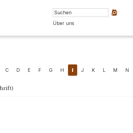
Über uns
C
D
E
F
G
H
I
J
K
L
M
N
hrift)