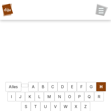
Alles
A
B
C
D
E
F
G
H
I
J
K
L
M
N
O
P
Q
R
S
T
U
V
W
X
Z