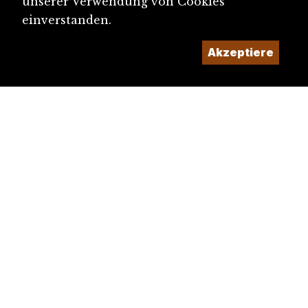
unserer Verwendung von Cookies
einverstanden.
Akzeptiere
diju@diju.ch
Artikel einreichen
Ein Projekt der