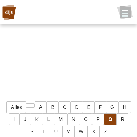
Alles
A
B
C
D
E
F
G
H
I
J
K
L
M
N
O
P
Q
R
S
T
U
V
W
X
Z