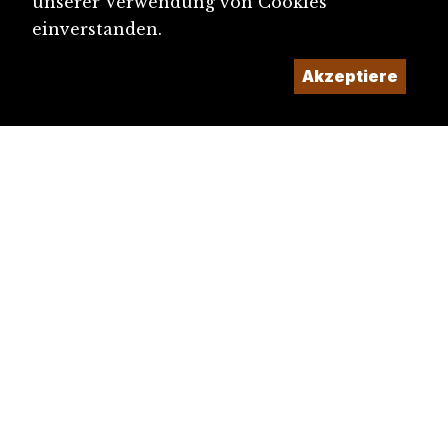
unserer Verwendung von Cookies
einverstanden.
Akzeptiere
diju@diju.ch
Artikel einreichen
Ein Projekt der