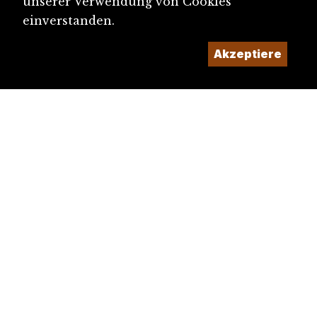
unserer Verwendung von Cookies
einverstanden.
Akzeptiere
diju@diju.ch
Artikel einreichen
Ein Projekt der