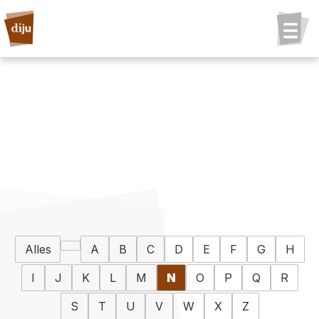
Alles
A
B
C
D
E
F
G
H
I
J
K
L
M
N
O
P
Q
R
S
T
U
V
W
X
Z