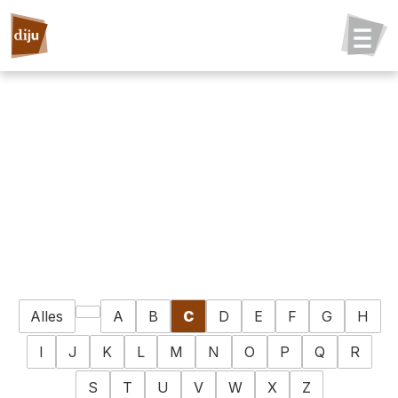
Alles
A
B
C
D
E
F
G
H
I
J
K
L
M
N
O
P
Q
R
S
T
U
V
W
X
Z