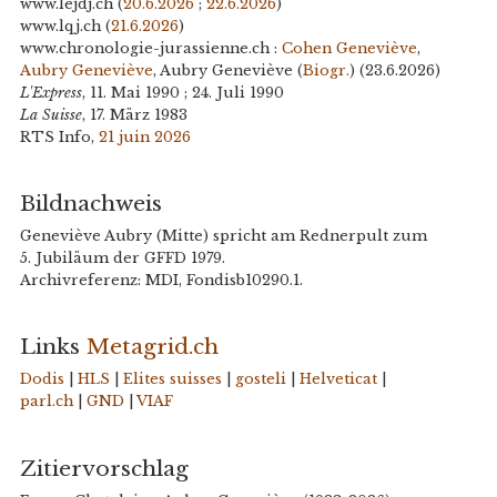
www.lejdj.ch (
20.6.2026
;
22.6.2026
)
www.lqj.ch (
21.6.2026
)
www.chronologie-jurassienne.ch :
Cohen Geneviève
,
Aubry Geneviève
, Aubry Geneviève (
Biogr.
) (23.6.2026)
L'Express
, 11. Mai 1990 ; 24. Juli 1990
La Suisse
, 17. März 1983
RTS Info,
21 juin 2026
Bildnachweis
Geneviève Aubry (Mitte) spricht am Rednerpult zum
5. Jubiläum der GFFD 1979.
Archivreferenz: MDI, Fondisb10290.1.
Links
Metagrid.ch
Dodis
|
HLS
|
Elites suisses
|
gosteli
|
Helveticat
|
parl.ch
|
GND
|
VIAF
Zitiervorschlag