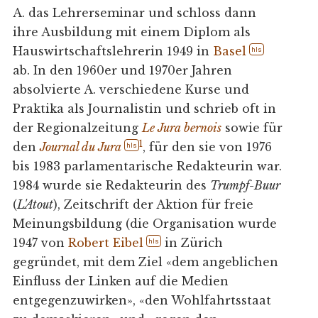
A. das Lehrerseminar und schloss dann
ihre Ausbildung mit einem Diplom als
Hauswirtschaftslehrerin 1949 in
Basel
hls
ab. In den 1960er und 1970er Jahren
absolvierte A. verschiedene Kurse und
Praktika als Journalistin und schrieb oft in
der Regionalzeitung
Le Jura bernois
sowie für
1
den
Journal du Jura
, für den sie von 1976
hls
bis 1983 parlamentarische Redakteurin war.
1984 wurde sie Redakteurin des
Trumpf-Buur
(
L'Atout
), Zeitschrift der Aktion für freie
Meinungsbildung (die Organisation wurde
1947 von
Robert Eibel
in Zürich
hls
gegründet, mit dem Ziel «dem angeblichen
Einfluss der Linken auf die Medien
entgegenzuwirken», «den Wohlfahrtsstaat