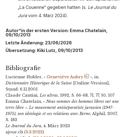
„La Couenne“ gegeben hatten (s.
Le Journal du
Jura
vom 4. März 2024).
Autor*in der ersten Version: Emma Chatelain,
09/10/2013
Letzte Änderung: 23/06/2026
Übersetzung: Kiki Lutz, 09/10/2013
Bibliografie
Lucienne Hubler, «
Geneviève Aubry
», in
hls
Dictionnaire Historique de la Suisse
[Online-Version],
Stand: 6.11.2001
Claude Cantini,
Les ultras
, 1992, S. 66-68, 71, 77, 95, 107
Emma Chatelain,
« Nous sommes des hommes libres sur une
terre libre ». Le mouvement antiséparatiste jurassien (1947-
1975), son idéologie et ses relations avec Berne
, Alphil, 2007,
S. 183
Le Journal du Jura
, 4. März 2023
ajour.ch (
3.3.2023
)