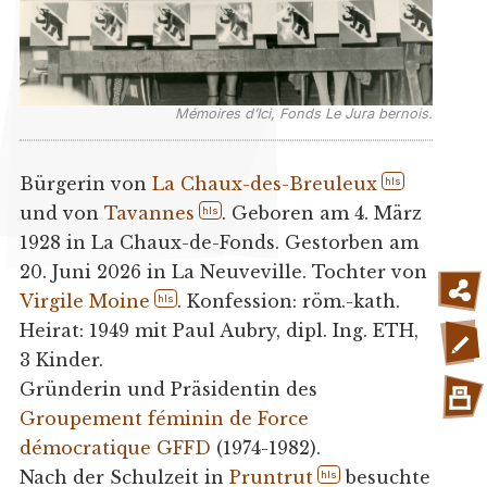
Mémoires d’Ici, Fonds Le Jura bernois.
Bürgerin von
La Chaux-des-Breuleux
hls
und von
Tavannes
. Geboren am 4. März
hls
1928 in La Chaux-de-Fonds. Gestorben am
20. Juni 2026 in La Neuveville. Tochter von
Virgile Moine
. Konfession: röm.-kath.
hls
Heirat: 1949 mit Paul Aubry, dipl. Ing. ETH,
3 Kinder.
Gründerin und Präsidentin des
Groupement féminin de Force
démocratique GFFD
(1974-1982).
Nach der Schulzeit in
Pruntrut
besuchte
hls