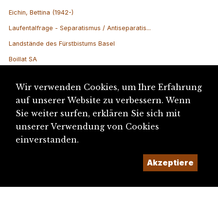
Eichin, Bettina (1942-)
Laufentalfrage - Separatismus / Antiseparatis...
Landstände des Fürstbistums Basel
Boillat SA
Steinhauerei im Laufental
Wir verwenden Cookies, um Ihre Erfahrung
Mitglieder des Grossen Rats des Kantons Bern ...
auf unserer Website zu verbessern. Wenn
Mitglieder des Grossen Rats des Kantons Bern ...
Sie weiter surfen, erklären Sie sich mit
Ziegler Papier AG, Grellingen
unserer Verwendung von Cookies
Société jurassienne d’Emulation SJE
einverstanden.
Interjurassische Versammlung (IJV)
Akzeptiere