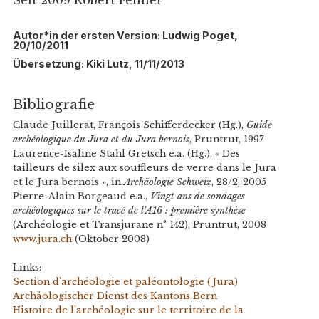
Seit 2009 Robert Fellner
Autor*in der ersten Version: Ludwig Poget,
20/10/2011
Übersetzung: Kiki Lutz, 11/11/2013
Bibliografie
Claude Juillerat, François Schifferdecker (Hg.),
Guide
archéologique du Jura et du Jura bernois
, Pruntrut, 1997
Laurence-Isaline Stahl Gretsch e.a. (Hg.), « Des
tailleurs de silex aux souffleurs de verre dans le Jura
et le Jura bernois », in
Archäologie Schweiz
, 28/2, 2005
Pierre-Alain Borgeaud e.a.,
Vingt ans de sondages
archéologiques sur le tracé de l'A16 : première synthèse
(Archéologie et Transjurane n° 142), Pruntrut, 2008
www.jura.ch
(Oktober 2008)
Links:
Section d'archéologie et paléontologie (Jura)
Archäologischer Dienst des Kantons Bern
Histoire de l’archéologie sur le territoire de la