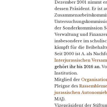
Dezember 2001 nimmt er a
dessen Präsident. Er ist
Zusammenarbeitskommiss
Untersuchungskommissio
der Sonderkommission S
Verwaltung und Finanzen 
insbesondere im schulis
kämpft für die Beibehalt
Seit 2000 ist A. als Nach
Interjurassischen Vers
gehört ihr bis 2016 an.
Vo
Institution.
Mitglied der
Organisatio
Pleigne des
Rassemblemen
jurassischen Autonomie
MAJ).
Vizepräsident der Stiftun