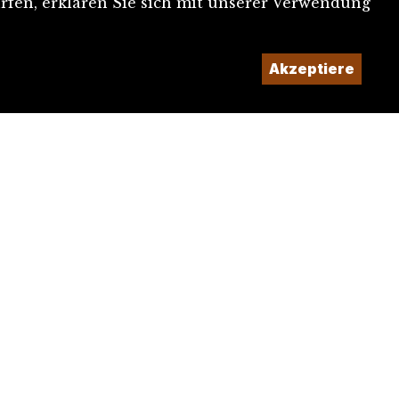
rfen, erklären Sie sich mit unserer Verwendung
Akzeptiere
Ein Projekt der
Imaginé et conçu par
Giorgianni & Moeschler