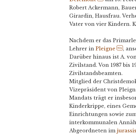
Robert Ackermann, Bauer
Girardin, Hausfrau. Verh
Vater von vier Kindern. K
Nachdem er das Primarlehr
Lehrer in
Pleigne
, an
hls
Darüber hinaus ist A. von
Zivilstand. Von 1987 bis 
Zivilstandsbeamten.
Mitglied der Christdemokr
Vizepräsident von Pleign
Mandats trägt er insbeso
Kinderkrippe, eines Geme
Einrichtungen sowie zum
interkommunalen Annäher
Abgeordneten im
jurass