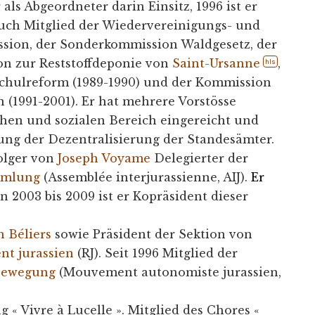
ls Abgeordneter darin Einsitz, 1996 ist er
 auch Mitglied der Wiedervereinigungs- und
ion, der Sonderkommission Waldgesetz, der
n zur Reststoffdeponie von
Saint-Ursanne
,
hls
chulreform (1989-1990) und der Kommission
(1991-2001). Er hat mehrere Vorstösse
chen und sozialen Bereich eingereicht und
ung der Dezentralisierung der Standesämter.
folger von
Joseph Voyame
Delegierter der
ammlung
(Assemblée interjurassienne, AIJ).
Er
n 2003 bis 2009 ist er Kopräsident dieser
n Béliers
sowie Präsident der Sektion von
t jurassien
(RJ). Seit 1996 Mitglied der
bewegung
(Mouvement autonomiste jurassien,
g « Vivre à Lucelle ». Mitglied des Chores «