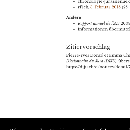
chronologie-jurassienne.c
rfj.ch,
3. Februar 2016
(25.
Andere
Rapport annuel de l'AIJ
200
Informationen übermitte
Zitiervorschlag
Pierre-Yves Donzé et Emma Cha
Dictionnaire du Jura (DIJU)
, über
https://diju.ch/d/notices/detai