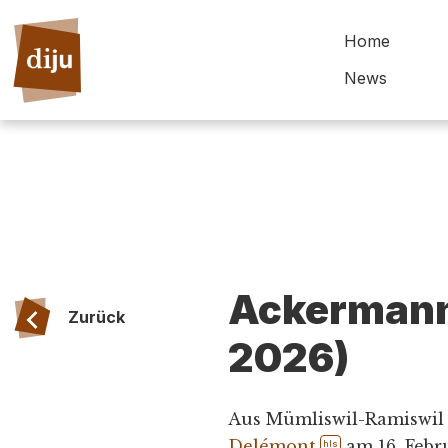
Home
News
Ackermann
Zurück
2026)
Aus Mümliswil-Ramiswil
Delémont
am 16. Febr
hls