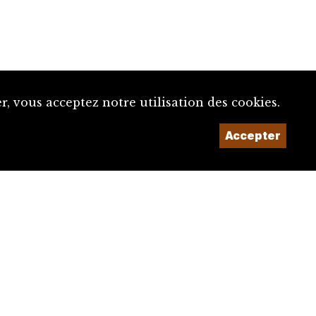
, vous acceptez notre utilisation des cookies.
Un projet de la
Accepter
Imaginé et conçu par
Giorgianni & Moeschler