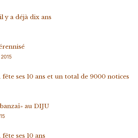
l y a déjà dix ans
érennisé
t 2015
 fête ses 10 ans et un total de 9000 notices
«banzaï» au DIJU
015
 fête ses 10 ans