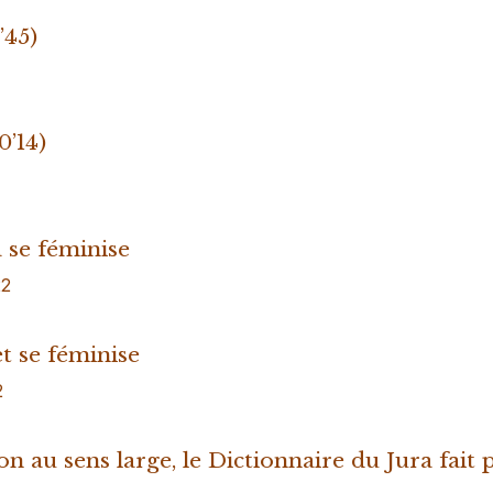
’45)
0’14)
 se féminise
22
t se féminise
2
on au sens large, le Dictionnaire du Jura fait