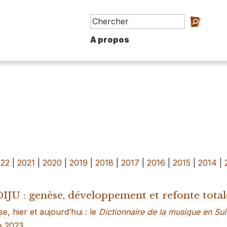
A propos
022
|
2021
|
2020
|
2019
|
2018
|
2017
|
2016
|
2015
|
2014
|
IJU : genèse, développement et refonte total
, hier et aujourd’hui : le
Dictionnaire de la musique en Su
e 2023