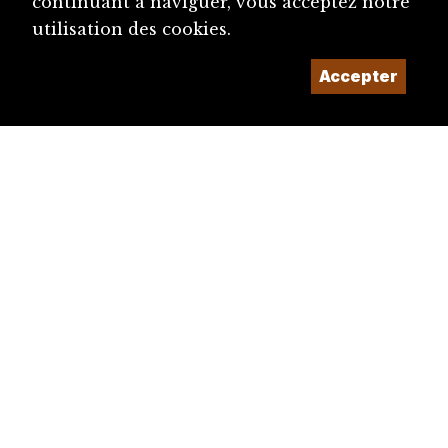
continuant à naviguer, vous acceptez notre
utilisation des cookies.
Accepter
diju@diju.ch
Proposer une notice
Un projet de la