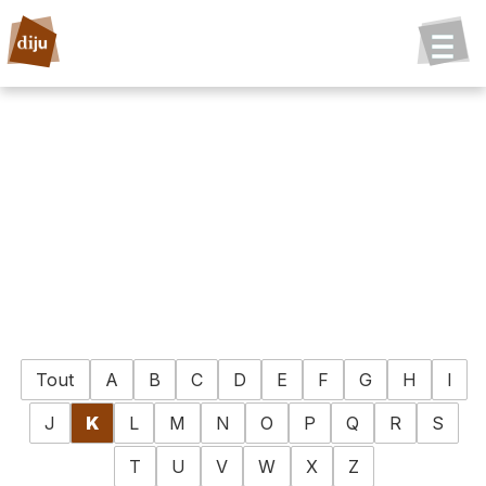
Tout
A
B
C
D
E
F
G
H
I
J
K
L
M
N
O
P
Q
R
S
T
U
V
W
X
Z