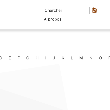
A propos
D
E
F
G
H
I
J
K
L
M
N
O