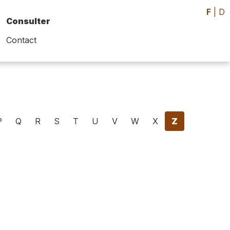
F
|
D
Consulter
Contact
P
Q
R
S
T
U
V
W
X
Z