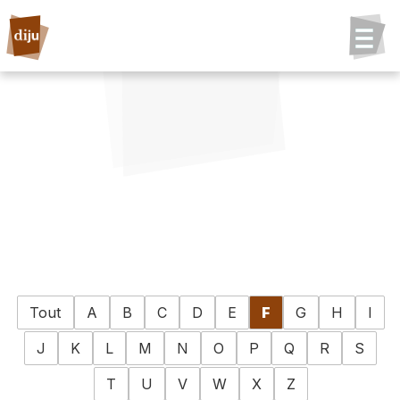
Tout
A
B
C
D
E
F
G
H
I
J
K
L
M
N
O
P
Q
R
S
T
U
V
W
X
Z