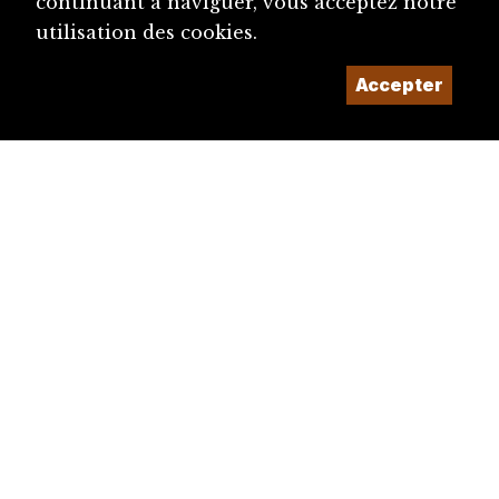
continuant à naviguer, vous acceptez notre
utilisation des cookies.
Accepter
diju@diju.ch
Proposer une notice
Un projet de la