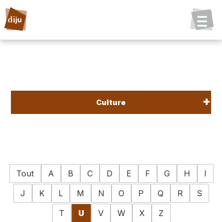
Culture
Tout
A
B
C
D
E
F
G
H
I
J
K
L
M
N
O
P
Q
R
S
T
U
V
W
X
Z