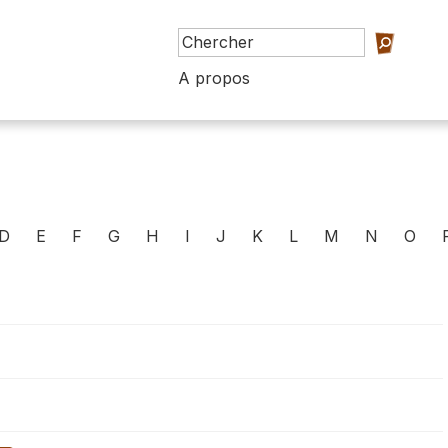
A propos
D
E
F
G
H
I
J
K
L
M
N
O