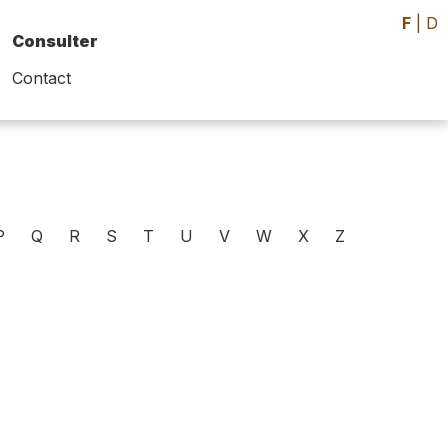
F
|
D
Consulter
Contact
P
Q
R
S
T
U
V
W
X
Z