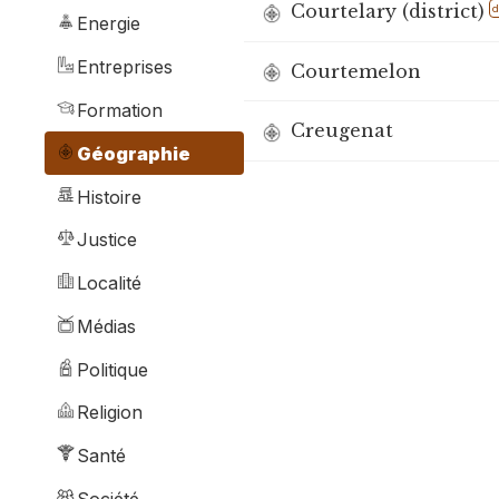
Courtelary (district)
d
Energie
Entreprises
Courtemelon
Formation
Creugenat
Géographie
Histoire
Justice
Localité
Médias
Politique
Religion
Santé