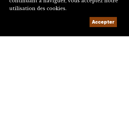
continuant à naviguer, vous acceptez notre
utilisation des cookies.
Accepter
diju@diju.ch
Proposer une notice
Un projet de la