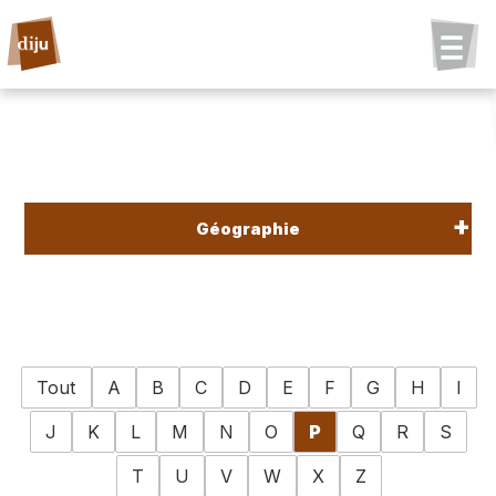
Géographie
Tout
A
B
C
D
E
F
G
H
I
J
K
L
M
N
O
P
Q
R
S
T
U
V
W
X
Z