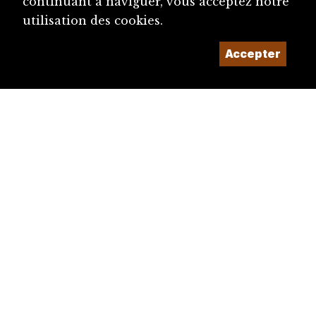
continuant à naviguer, vous acceptez notre
utilisation des cookies.
Accepter
diju@diju.ch
Proposer une notice
Un projet de la