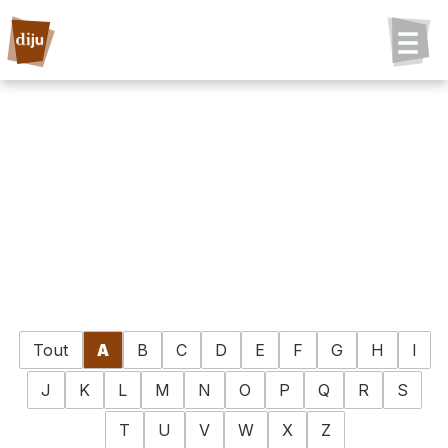
Tout
A
B
C
D
E
F
G
H
I
J
K
L
M
N
O
P
Q
R
S
T
U
V
W
X
Z