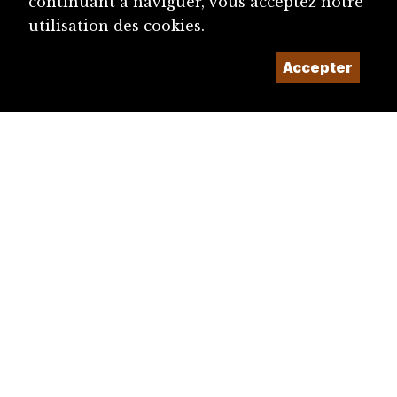
continuant à naviguer, vous acceptez notre
utilisation des cookies.
Accepter
diju@diju.ch
Proposer une notice
Un projet de la