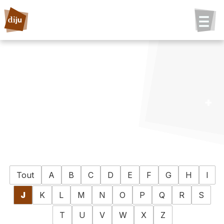
Tout
A
B
C
D
E
F
G
H
I
J
K
L
M
N
O
P
Q
R
S
T
U
V
W
X
Z