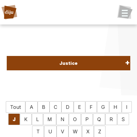
Justice
Tout
A
B
C
D
E
F
G
H
I
J
K
L
M
N
O
P
Q
R
S
T
U
V
W
X
Z