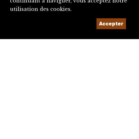
continuant à naviguer, vous acceptez notre
utilisation des cookies.
Accepter
diju@diju.ch
Proposer une notice
Un projet de la