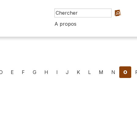
A propos
D
E
F
G
H
I
J
K
L
M
N
O