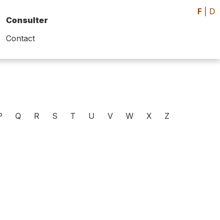
F
|
D
Consulter
Contact
P
Q
R
S
T
U
V
W
X
Z