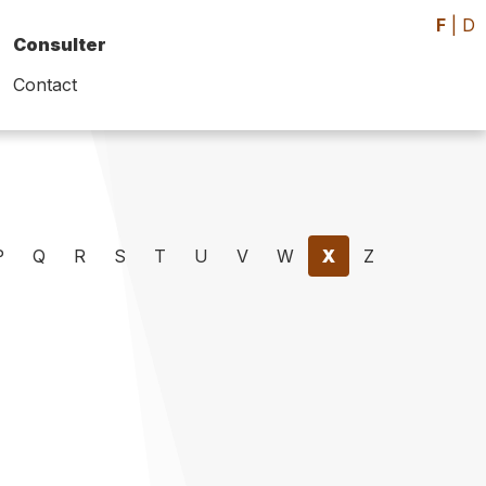
F
|
D
Consulter
Contact
P
Q
R
S
T
U
V
W
X
Z