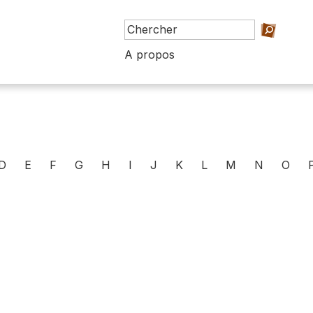
A propos
D
E
F
G
H
I
J
K
L
M
N
O