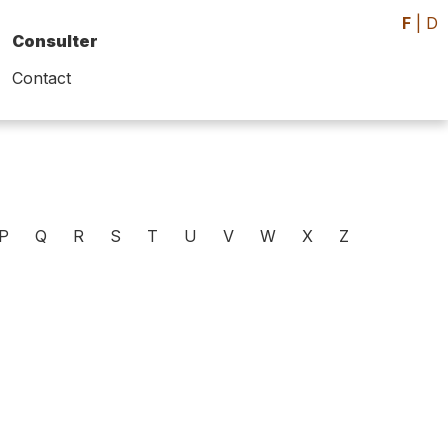
F
|
D
Consulter
Contact
P
Q
R
S
T
U
V
W
X
Z