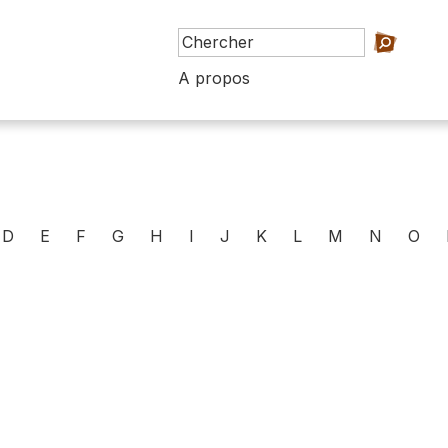
A propos
D
E
F
G
H
I
J
K
L
M
N
O