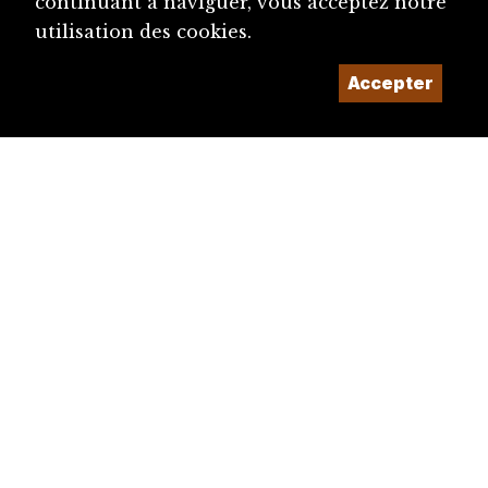
continuant à naviguer, vous acceptez notre
utilisation des cookies.
Accepter
diju@diju.ch
Proposer une notice
Un projet de la