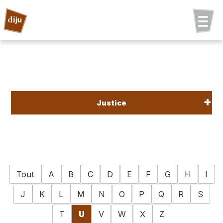
Justice
Tout
A
B
C
D
E
F
G
H
I
J
K
L
M
N
O
P
Q
R
S
T
U
V
W
X
Z