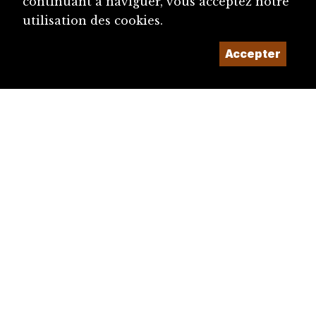
continuant à naviguer, vous acceptez notre
utilisation des cookies.
Accepter
diju@diju.ch
Proposer une notice
Un projet de la