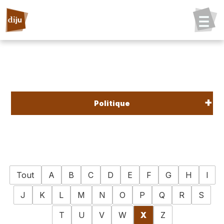
Politique
Tout
A
B
C
D
E
F
G
H
I
J
K
L
M
N
O
P
Q
R
S
T
U
V
W
X
Z