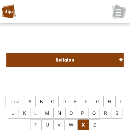
Religion
Tout
A
B
C
D
E
F
G
H
I
J
K
L
M
N
O
P
Q
R
S
T
U
V
W
X
Z