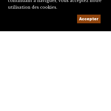
continuant à naviguer, vous acceptez notre
utilisation des cookies.
Accepter
diju@diju.ch
Proposer une notice
Un projet de la