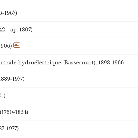
6-1967)
42 - ap. 1807)
1906)
dhs
entrale hydroélectrique, Bassecourt), 1893-1966
1889-1977)
0-)
(1760-1854)
87-1977)