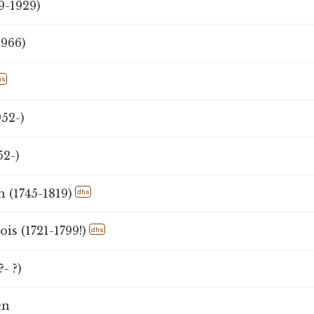
9-1929)
1966)
hs
952-)
52-)
n (1745-1819)
dhs
ois (1721-1799!)
dhs
- ?)
en