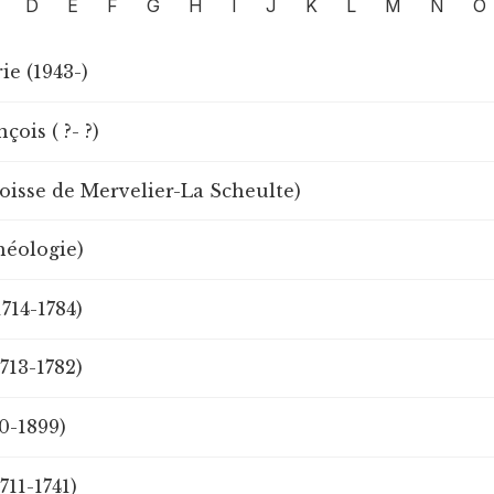
D
E
F
G
H
I
J
K
L
M
N
O
e (1943-)
çois ( ?- ?)
roisse de Mervelier-La Scheulte)
héologie)
1714-1784)
713-1782)
20-1899)
711-1741)