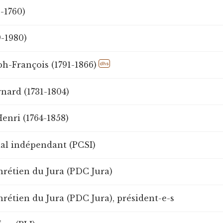
-1760)
9-1980)
ph-François (1791-1866)
dhs
rnard (1731-1804)
enri (1764-1858)
ial indépendant (PCSI)
hrétien du Jura (PDC Jura)
rétien du Jura (PDC Jura), président-e-s