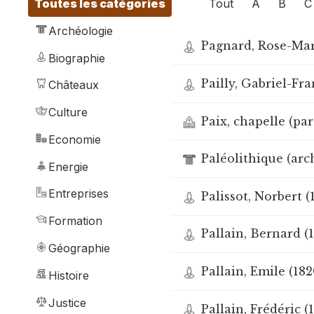
Tout
A
B
C
Toutes les catégories
Archéologie
Pagnard, Rose-Mari
Biographie
Pailly, Gabriel-Fran
Châteaux
Culture
Paix, chapelle (pa
Economie
Paléolithique (arc
Energie
Entreprises
Palissot, Norbert (
Formation
Pallain, Bernard (1
Géographie
Pallain, Emile (18
Histoire
Justice
Pallain, Frédéric (1